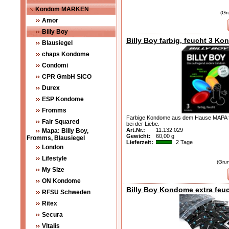
Kondom MARKEN
(
Gr
Amor
Billy Boy
Billy Boy farbig, feucht 3 K
Blausiegel
chaps Kondome
Condomi
CPR GmbH SICO
Durex
ESP Kondome
Fromms
Farbige Kondome aus dem Hause MAPA 
Fair Squared
bei der Liebe.
Art.Nr.:
11.132.029
Mapa: Billy Boy,
Gewicht:
60,00 g
Fromms, Blausiegel
Lieferzeit:
2 Tage
London
Lifestyle
(
Grun
My Size
ON Kondome
Billy Boy Kondome extra fe
RFSU Schweden
Ritex
Secura
Vitalis